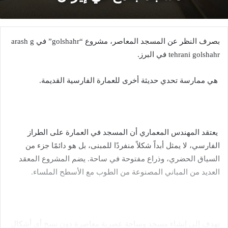
بصرف النظر عن المسجد المعاصر، مشروع “golshahr” في arash g
tehrani golshahr في البرز.
هي ممارسة تحدي حديثة أخرى للعمارة الفارسية القديمة.
يعتقد المهندس المعماري أن المسجد في العمارة على الطراز
الفارسي، لا يمثل أبداً شكلاً منفردًا للمبنى، بل هو دائمًا جزء من
السياق الحضري، وذراع مفتوحة في ساحة. يضم المشروع المعقد
العديد من المباني المصنوعة من الطوب مع الأسطح الملساء.
تهدف إلى إنشاء مسجد وساحة عصرية معاصرة دون نسخ أي أشكال