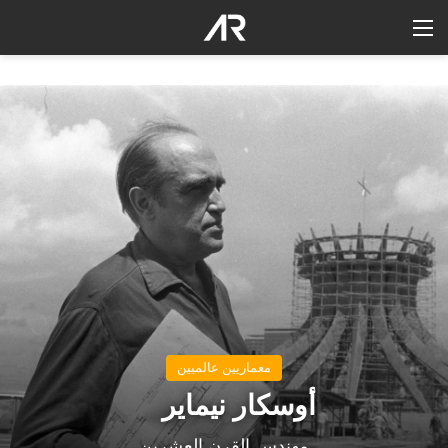
القائمة
معماريين عالميين
أوسكار نيماير
مهندس القرن العشرين