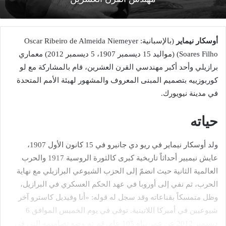
أوسكار نيماير
(بالإسبانية:
Oscar Ribeiro de Almeida Niemeyer
Soares Filho
)‏ (مواليد 15 ديسمبر 1907، 5 ديسمبر 2012) معماري
برازيلي وأحد أكبر مهندسي القرن العشرين، قام بالمشاركة مع لو
كوربوزييه بتصميم المبنى المعروف والمشهور لهيئة الأمم المتحدة
في مدينة نيويورك.
حياته
ولد أوسكار نيماير في ريو دي جانيرو في 15 كانون الأول 1907،
عايش نيميير أحداثاً تاريخية كبرى كالثورة الروسية 1917 والحرب
العالمية الثانية حيث انضمّ إلى الحزب الشيوعي البرازيلي مع نهاية
الحرب، ثم نفي إلى أوروبا في عهد الحكم العسكري في البرازيل،
وظل متمسكاً بقناعاته وقد سجل له قوله: «أنا وفيديل كاسترو آخر
شيوعيين في أميركا اللاتينية. توفي في يوم الخميس الموافق 6
ديسمبر 2012 عن عمر يناه 105 عام. قم تم وضع تصاميمه التي في